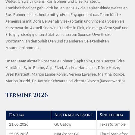
Welke, Ursula Lindgens, Rosi Bohner und Ursel Karstedt.
Krankheitsbedingt gab Edith im Januar 2017 die Kapitänsbinde weiter an
Rosi Bohner, die bis heute mit großem Engagement das Team führt –
gemeinsam mit Doris Berger als Vizekapitänin und Vincenta Vossen als
Kassenwartin. Aktuell sind wir 13 Ladies in Pink, die mit großem Spaß und
Erfolg, großzügig unterstützt von unserem Sponsor Uwe Große
Wortmann, an den Spieltagen und zu anderen Gelegenheiten
zusammenkommen.
Unser Team aktuell:
Rosemarie Bohner (Kapitänin)
,
Doris Berger (Vize
Kapitänin),Sylke Blume, Anja Etzel, Andrea Hamacher, Dörte Hotze,
Ursel Karstedt, Marion Lange-Köhler, Verena Lavallée, Martina Roskos,
Marion Rudzki, Dr. Kathrin Schwarz und Vicenta Vossen (Kassenwartin)
Termine 2026
Datum
Austragungsort
Spielform
21.05.2026
GC Gatow
Texas Scramble
25.06.2026
Märkischer GC
Einzel-Stableford