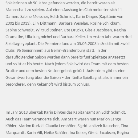
Spielerinnen ab 50 Jahre gefunden werden, die bereit waren als
Mannschaft zu spielen. Auf einen Aushang im Club meldeten sich 11
Damen: Sabine Meissner, Edith Schmidt, Karin Dinges (Kapitänin von
2002 bis 2013), Lilly Dittmann, Barbara Weselau, Rosine Schlickum,
Sabine Schwesig, Wiltrud Steiner, Ute Drucks, Gisela Jacobsen, Regina
Gramatke, Ulla Jungmichel und Barbara Keller. Im ersten Jahr waren drei
Spieltage geplant. Die Premiere fand am 05.06.2003 in Seddin mit zwölf
Clubs (96 Seniorinnen) aus Berlin-Brandenburg statt. In der
darauffolgenden Saison wurden dann bereits fünf Spieltage angesetzt
und so ist es bis heute. Nach jedem Spiel wird das Team mit dem besten
Brutto- und dem besten Nettoergebnis gekürt. Außerdem gibt es eine
Gesamtwertung über die Saison – der fünfte Spieltag ist also immer ein
besonderer, denn gekämpft wird bis zum Schluss.
Im Jahr 2013 übergab Karin Dinges das Kapitänsamt an Edith Schmidt.
Auch das Team veränderte sich. Am Start waren nun Marion Lange-
Köhler, Marion Rudzki, Claudia Lemhöfer, Sigrid Janitzek-Rauscher, Tina
Marquardt, Karin Vill, Heike Schäfer, Ina Kober, Gisela Jacobsen, Regina