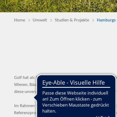
Home
Umwelt
Studien & Projekte
Hamburgs A
Golf hat als Sportart im Freien eine enge Beziehung zur N
Wiesen, Bäume, Waldsäume, Hecken und Wasserflächen ch
diese unverwechselbar. Die Golfanlagen bieten ideale Vo
Im Rahmen vom Qualitätszertifikat „GOLF&NATUR“ hat d
Referenzprojekt zum Wildbienenschutz mit der Deutschen W