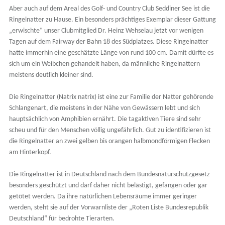
Aber auch auf dem Areal des Golf- und Country Club Seddiner See ist die
Ringelnatter zu Hause. Ein besonders prächtiges Exemplar dieser Gattung
„erwischte“ unser Clubmitglied Dr. Heinz Wehselau jetzt vor wenigen
Tagen auf dem Fairway der Bahn 18 des Südplatzes. Diese Ringelnatter
hatte immerhin eine geschätzte Länge von rund 100 cm. Damit dürfte es
sich um ein Weibchen gehandelt haben, da männliche Ringelnattern
meistens deutlich kleiner sind.
Die Ringelnatter (Natrix natrix) ist eine zur Familie der Natter gehörende
Schlangenart, die meistens in der Nähe von Gewässern lebt und sich
hauptsächlich von Amphibien ernährt. Die tagaktiven Tiere sind sehr
scheu und für den Menschen völlig ungefährlich. Gut zu identifizieren ist
die Ringelnatter an zwei gelben bis orangen halbmondförmigen Flecken
am Hinterkopf.
Die Ringelnatter ist in Deutschland nach dem Bundesnaturschutzgesetz
besonders geschützt und darf daher nicht belästigt, gefangen oder gar
getötet werden. Da ihre natürlichen Lebensräume immer geringer
werden, steht sie auf der Vorwarnliste der „Roten Liste Bundesrepublik
Deutschland“ für bedrohte Tierarten.