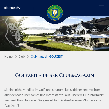
Deutsch
Home
Club
Clubmagazin GOLFZEIT
Golfzeit - unser Clubmagazin
Sie sind nicht Mitglied im Golf- und Country Club Seddiner See möchten
aber dennoch über Neues und Interessantes aus unserem Club informiert
werden? Dann bestellen Sie ganz einfach kostenfrei unser Clubmagazin
"Golfzeit"!