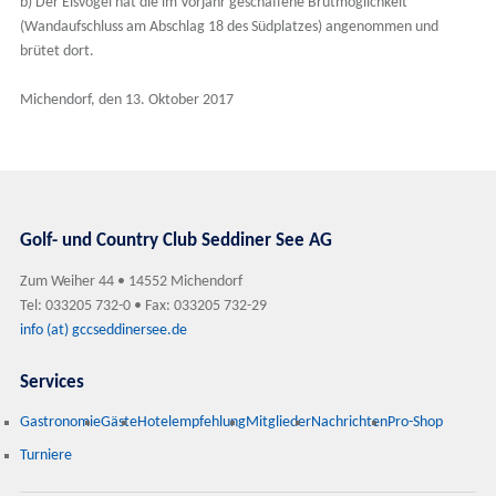
b) Der Eisvogel hat die im Vorjahr geschaffene Brutmöglichkeit
(Wandaufschluss am Abschlag 18 des Südplatzes) angenommen und
brütet dort.
Michendorf, den 13. Oktober 2017
Golf- und Country Club Seddiner See AG
Zum Weiher 44 • 14552 Michendorf
Tel: 033205 732-0 • Fax: 033205 732-29
info (at) gccseddinersee.de
Services
Gastronomie
Gäste
Hotelempfehlung
Mitglieder
Nachrichten
Pro-Shop
Turniere