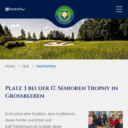
Deutsch
Home
Club
Nachrichten
Platz 3 bei der 17. Senioren Trophy in
Großbeeren
Es ist schon eine Tradition, dass Großbeeren
dieses Turnier ausrichtet und
Ralf Thiedemann als Gründer dieser