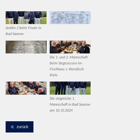
Seddin 2 beim Finale in
Bad Saarow
Die 1. und 2. Mannschaft
beim Siegesessen im
Fischhaus v. Wendisch
Rietz
Die siegreiche 1.
Mannschaft in Bad Saarow
am 10.10.2024
zurück