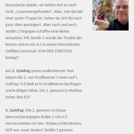
dynamische Spieler, sie hatten sich so noch
nicht „zusammengefunden“. Aber, wie das bei
einer guten Truppe ist, haben sie sich bis nach
ganz oben gesteigert. Aber nach und nach.
Seddin 2 hingegen schaffte eine kleine
Sensation: Mit Semlin 1 wurde der Finalist des
letzten Jahres mit 4:2 in seinen heimatlichen
Gefilden (nochmal: VON DER ZWEITEN)
besiegt!
Am
2. Spieltag
genau andersherum: Nun
bekam die 2. von Großbeeren 1 einen auf‘s
Golfcap: 0:6 hieß es in Großbeeren bei Regen
und kräftigen Wind. Die 1. gewann in Mahlow
locker fast 6:0!
3. Spieltag:
Die 2. gewann zu Hause
überraschend gegen Stolpe 2 mit 4:2.
Hervorzuheben ist hier: Stolpes schlechtestes
HCP war unser Bestes! Seddin 1 gewann