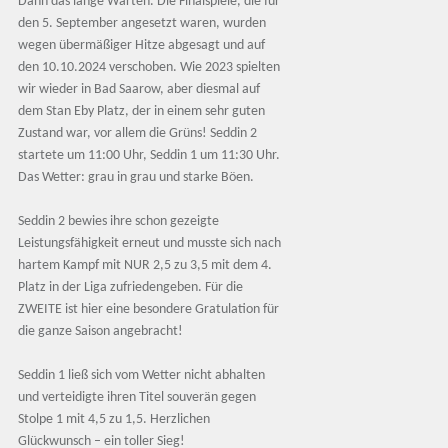
Dann das lange Warten. Die Finalspiele, die für
den 5. September angesetzt waren, wurden
wegen übermäßiger Hitze abgesagt und auf
den 10.10.2024 verschoben. Wie 2023 spielten
wir wieder in Bad Saarow, aber diesmal auf
dem Stan Eby Platz, der in einem sehr guten
Zustand war, vor allem die Grüns! Seddin 2
startete um 11:00 Uhr, Seddin 1 um 11:30 Uhr.
Das Wetter: grau in grau und starke Böen.
Seddin 2 bewies ihre schon gezeigte
Leistungsfähigkeit erneut und musste sich nach
hartem Kampf mit NUR 2,5 zu 3,5 mit dem 4.
Platz in der Liga zufriedengeben. Für die
ZWEITE ist hier eine besondere Gratulation für
die ganze Saison angebracht!
Seddin 1 ließ sich vom Wetter nicht abhalten
und verteidigte ihren Titel souverän gegen
Stolpe 1 mit 4,5 zu 1,5. Herzlichen
Glückwunsch – ein toller Sieg!