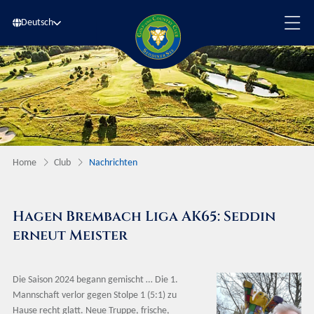
Deutsch
Home
Club
Nachrichten
Hagen Brembach Liga AK65: Seddin
erneut Meister
Die Saison 2024 begann gemischt … Die 1.
Mannschaft verlor gegen Stolpe 1 (5:1) zu
Hause recht glatt. Neue Truppe, frische,