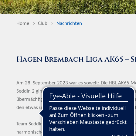
Home
Club
Nachrichten
Hagen Brembach Liga AK65 – Se
Am 28. September 2023 war es soweit: Die HBL AK65 Mei
Seddin 2 gingen an den Start und kämpften um Platz 1 un
übermächtigen Stärke des Teams Stolpe 1, die mit drei Si
den etwas undankbaren, aber dennoch sehr guten 4. Platz
Team Seddin 1 ging kurz vor 13 Uhr gegen die starke Ma
harmonischem Wettstreit bei sehr guten Platzverhältnis