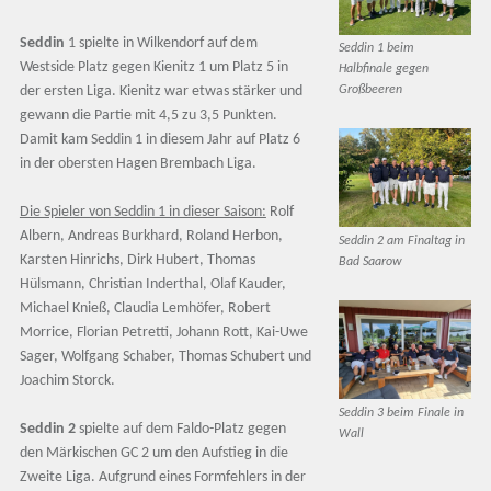
Seddin
1 spielte in Wilkendorf auf dem
Seddin 1 beim
Westside Platz gegen Kienitz 1 um Platz 5 in
Halbfinale gegen
der ersten Liga. Kienitz war etwas stärker und
Großbeeren
gewann die Partie mit 4,5 zu 3,5 Punkten.
Damit kam Seddin 1 in diesem Jahr auf Platz 6
in der obersten Hagen Brembach Liga.
Die Spieler von Seddin 1 in dieser Saison:
Rolf
Albern, Andreas Burkhard, Roland Herbon,
Seddin 2 am Finaltag in
Karsten Hinrichs, Dirk Hubert, Thomas
Bad Saarow
Hülsmann, Christian Inderthal, Olaf Kauder,
Michael Knieß, Claudia Lemhöfer, Robert
Morrice, Florian Petretti, Johann Rott, Kai-Uwe
Sager, Wolfgang Schaber, Thomas Schubert und
Joachim Storck.
Seddin 3 beim Finale in
Seddin 2
spielte auf dem Faldo-Platz gegen
Wall
den Märkischen GC 2 um den Aufstieg in die
Zweite Liga. Aufgrund eines Formfehlers in der