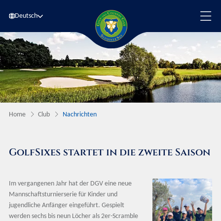
Deutsch
Home
Club
Nachrichten
GolfSixes startet in die zweite Saison
Im vergangenen Jahr hat der DGV eine neue
Mannschaftsturnierserie für Kinder und
jugendliche Anfänger eingeführt. Gespielt
werden sechs bis neun Löcher als 2er-Scramble