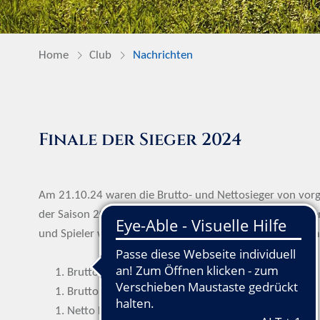
Home
Club
Nachrichten
Finale der Sieger 2024
Am 21.10.24 waren die Brutto- und Nettosieger von vor
der Saison 2024 eingeladen zum Finale der Sieger. Bei he
und Spieler waren dabei, um die Sieger der Sieger zu ermit
Brutto Damen: Lisa Seltmann
Brutto Herren: Christian Magno Behnke
Netto HCP-Klasse A: Frank Steffens