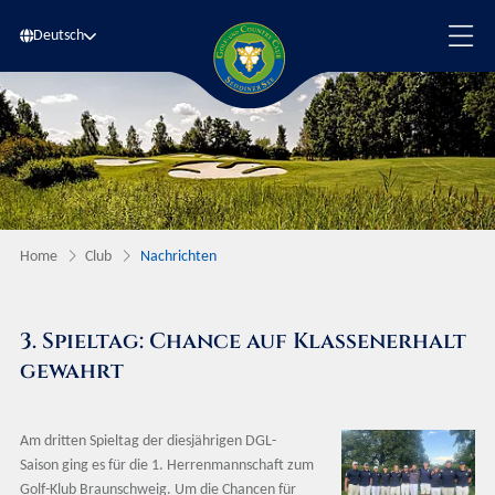
Deutsch
Home
Club
Nachrichten
3. Spieltag: Chance auf Klassenerhalt
gewahrt
Am dritten Spieltag der diesjährigen DGL-
Saison ging es für die 1. Herrenmannschaft zum
Golf-Klub Braunschweig. Um die Chancen für