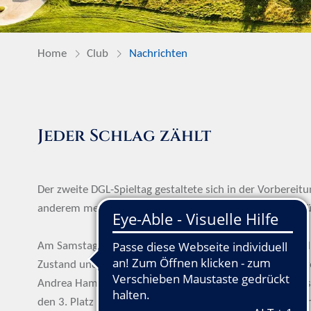
Home
Club
Nachrichten
Jeder Schlag zählt
Der zweite DGL-Spieltag gestaltete sich in der Vorbereit
anderem mehr hatten wir nur fünf Spielerinnen zur Verf
Am Samstag ging es nach Dresden Ullersdorf zur Einspiel
Zustand und das bei unerwartet gutem Wetter. Jana Ketz
Andrea Hamacher teeten am Sonntag für Seddin auf. Das
den 3. Platz mit einem Schlag Vorsprung vor Rang 4 (Kieni