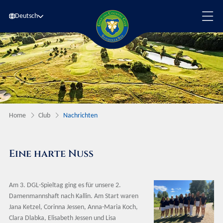
Deutsch
Home
Club
Nachrichten
Eine harte Nuss
Am 3. DGL-Spieltag ging es für unsere 2.
Damenmannshaft nach Kallin. Am Start waren
Jana Ketzel, Corinna Jessen, Anna-Maria Koch,
Clara Dlabka, Elisabeth Jessen und Lisa