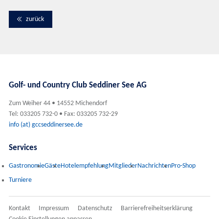
zurück
Golf- und Country Club Seddiner See AG
Zum Weiher 44 • 14552 Michendorf
Tel: 033205 732-0 • Fax: 033205 732-29
info (at) gccseddinersee.de
Services
Gastronomie
Gäste
Hotelempfehlung
Mitglieder
Nachrichten
Pro-Shop
Turniere
Kontakt
Impressum
Datenschutz
Barrierefreiheitserklärung