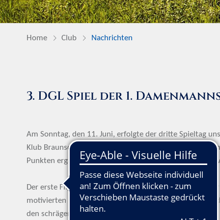
Home
Club
Nachrichten
3. DGL Spiel der 1. Damenmann
Am Sonntag, den 11. Juni, erfolgte der dritte Spieltag u
Klub Braunschweig. Nach langen, sehr heißen 36-Löchern 
Punkten ergattern, hinter dem Gastgeberclub Braunschw
Der erste Flight startete um 7:45 Uhr in der Früh vor d
motivierten uns, allerdings stellte der Platz mit seine
den schrägen Grüns eine Herausforderung dar.